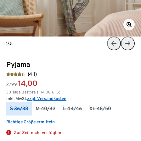
1/5
Pyjama
(411)
14,00
27,99
30-Tage-Bestpreis:
14,00
€
inkl. MwSt.
zzgl. Versandkosten
S 36/38
M 40/42
L 44/46
XL 48/50
Richtige Größe ermitteln
Zur Zeit nicht verfügbar