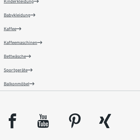
Kinderkleidung
Babykleidung
Kaffee
Kaffeemaschinen
Bettwäsche
Sportgeräte
Balkonmöbel
facebook
youtube
pinterest
xing