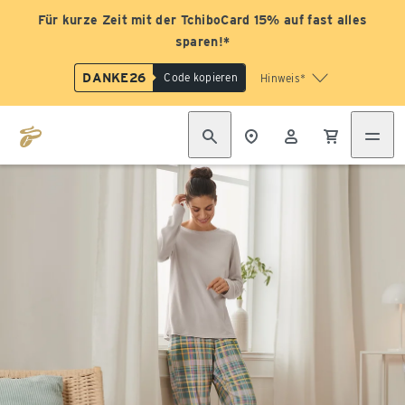
Für kurze Zeit mit der TchiboCard 15% auf fast alles
sparen!*
DANKE26
Code kopieren
Hinweis*