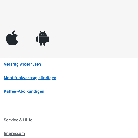
appleinc
android
Vertrag widerrufen
Mobilfunkvertrag kündigen
Kaffee-Abo kündigen
Service & Hilfe
Impressum