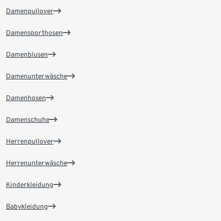
Damenpullover
Damensporthosen
Damenblusen
Damenunterwäsche
Damenhosen
Damenschuhe
Herrenpullover
Herrenunterwäsche
Kinderkleidung
Babykleidung