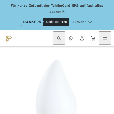
Für kurze Zeit mit der TchiboCard 15% auf fast alles
sparen!*
DANKE26
Code kopieren
Hinweis*