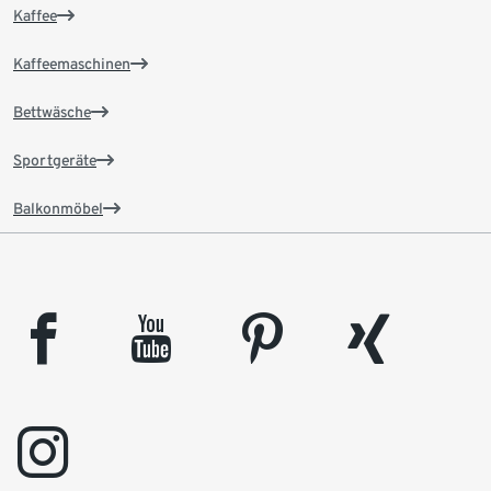
Kaffee
Kaffeemaschinen
Bettwäsche
Sportgeräte
Balkonmöbel
facebook
youtube
pinterest
xing
instagram