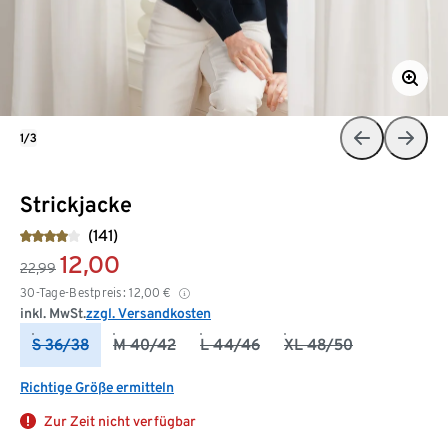
1/3
Strickjacke
(141)
12,00
22,99
30-Tage-Bestpreis:
12,00
€
inkl. MwSt.
zzgl. Versandkosten
S 36/38
M 40/42
L 44/46
XL 48/50
Richtige Größe ermitteln
Zur Zeit nicht verfügbar