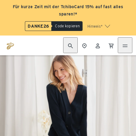
Für kurze Zeit mit der TchiboCard 15% auf fast alles
sparen!*
DANKE26
Code kopieren
Hinweis*