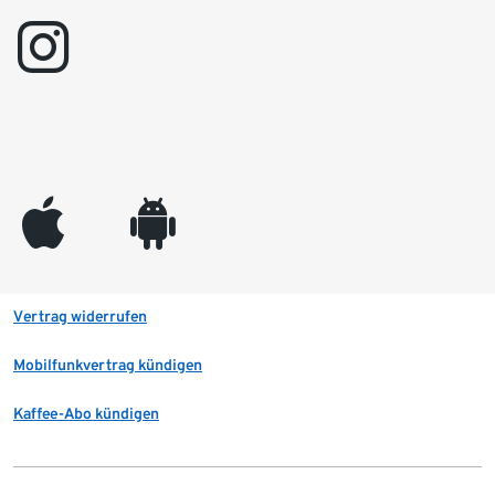
instagram
appleinc
android
Vertrag widerrufen
Mobilfunkvertrag kündigen
Kaffee-Abo kündigen