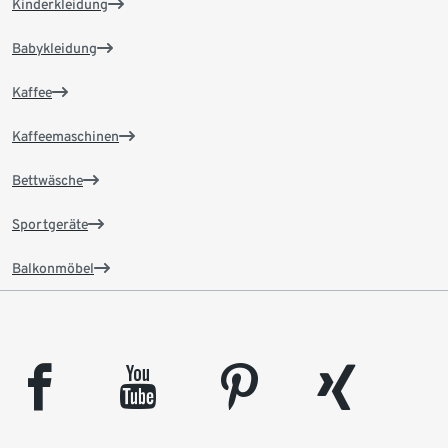
Kinderkleidung
Babykleidung
Kaffee
Kaffeemaschinen
Bettwäsche
Sportgeräte
Balkonmöbel
facebook
youtube
pinterest
xing