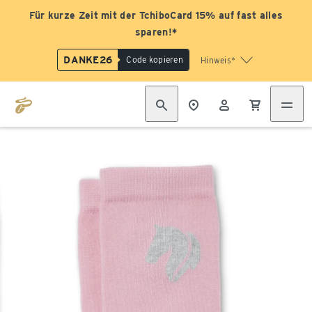
Für kurze Zeit mit der TchiboCard 15% auf fast alles
sparen!*
DANKE26
Code kopieren
Hinweis*