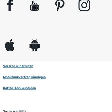
facebook
youtube
pinterest
instagram
appleinc
android
Vertrag widerrufen
Mobilfunkvertrag kündigen
Kaffee-Abo kündigen
Service & Hilfe