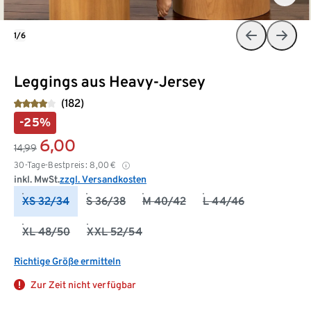
1/6
Leggings aus Heavy-Jersey
(182)
-25%
6,00
14,99
30-Tage-Bestpreis:
8,00
€
inkl. MwSt.
zzgl. Versandkosten
XS 32/34
S 36/38
M 40/42
L 44/46
XL 48/50
XXL 52/54
Richtige Größe ermitteln
Zur Zeit nicht verfügbar