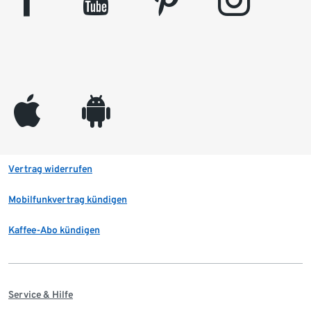
facebook
youtube
pinterest
instagram
appleinc
android
Vertrag widerrufen
Mobilfunkvertrag kündigen
Kaffee-Abo kündigen
Service & Hilfe