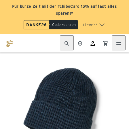
Für kurze Zeit mit der TchiboCard 15% auf fast alles
sparen!*
DANKE26
Code kopieren
Hinweis*