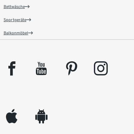
Bettwäsche
Sportgeräte
Balkonmöbel
facebook
youtube
pinterest
instagram
appleinc
android