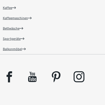
Kaffee
Kaffeemaschinen
Bettwäsche
Sportgeräte
Balkonmöbel
facebook
youtube
pinterest
instagram