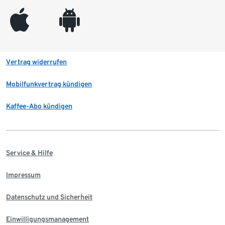
appleinc
android
Vertrag widerrufen
Mobilfunkvertrag kündigen
Kaffee-Abo kündigen
Service & Hilfe
Impressum
Datenschutz und Sicherheit
Einwilligungsmanagement