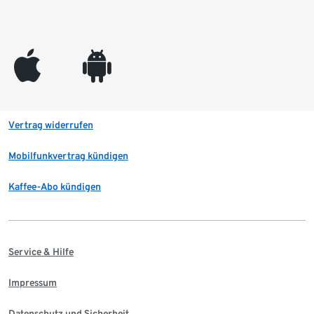
appleinc
android
Vertrag widerrufen
Mobilfunkvertrag kündigen
Kaffee-Abo kündigen
Service & Hilfe
Impressum
Datenschutz und Sicherheit