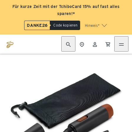
Für kurze Zeit mit der TchiboCard 15% auf fast alles
sparen!*
DANKE26
Code kopieren
Hinweis*