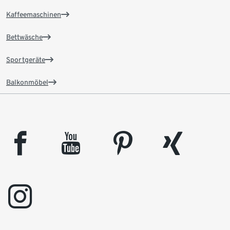
Kaffeemaschinen
Bettwäsche
Sportgeräte
Balkonmöbel
facebook
youtube
pinterest
xing
instagram