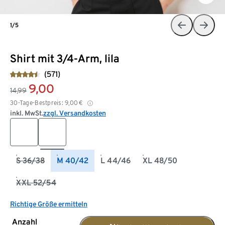
1/5
Shirt mit 3/4-Arm, lila
(571)
9,00
14,99
30-Tage-Bestpreis:
9,00
€
inkl. MwSt.
zzgl. Versandkosten
S 36/38
M 40/42
L 44/46
XL 48/50
XXL 52/54
Richtige Größe ermitteln
Anzahl