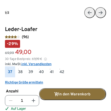
1/2
Leder-Loafer
(96)
-29%
49,00
69,99
30-Tage-Bestpreis:
69,99
€
inkl. MwSt.
inkl. Versandkosten
37
38
39
40
41
42
Richtige Größe ermitteln
Anzahl
In den Warenkorb
Auf Lager