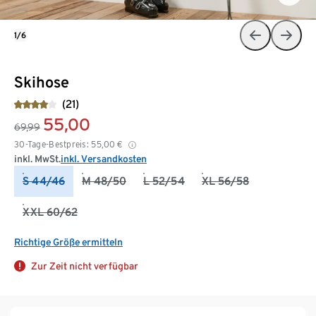
1/6
Skihose
(21)
55,00
69,99
30-Tage-Bestpreis:
55,00
€
inkl. MwSt.
inkl. Versandkosten
S 44/46
M 48/50
L 52/54
XL 56/58
XXL 60/62
Richtige Größe ermitteln
Zur Zeit nicht verfügbar