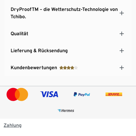
Verdeckter Reißverschluss am Beinabschluss mit
DryProofTM – die Wetterschutz-Technologie von
Druckknopf für leichtes An- und Ausziehen
Tchibo.
Strapazierfähige Verstärkung an den
Beininnenseiten
Schneefang mit rutschhemmender Gummierung
Qualität
Gürtelschlaufen
Lieferung & Rücksendung
Kundenbewertungen
Zahlung