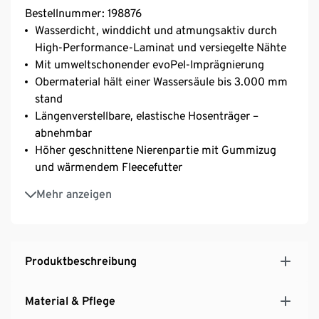
Bestellnummer: 198876
Wasserdicht, winddicht und atmungsaktiv durch
High-Performance-Laminat und versiegelte Nähte
Mit umweltschonender evoPel-Imprägnierung
Obermaterial hält einer Wassersäule bis 3.000 mm
stand
Längenverstellbare, elastische Hosenträger –
abnehmbar
Höher geschnittene Nierenpartie mit Gummizug
und wärmendem Fleecefutter
Bund mit Klettverschluss zur Weitenregulierung
Mehr anzeigen
Eingrifftasche mit versiegeltem Reißverschluss auf
dem Oberschenkel
2 seitliche Eingrifftaschen mit verdecktem
Reißverschluss
Produktbeschreibung
Hosenbund mit verdecktem Reißverschluss, Haken
und Öse sowie Druckknöpfen zum Verschließen
Material & Pflege
Vorgeformte Kniepartie