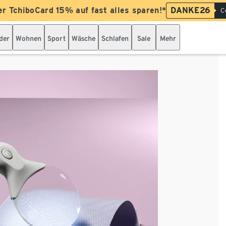
er TchiboCard 15% auf fast alles sparen!*
DANKE26
C
der
Wohnen
Sport
Wäsche
Schlafen
Sale
Mehr