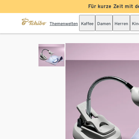
Für kurze Zeit mit d
Themenwelten
Kaffee
Damen
Herren
Kin