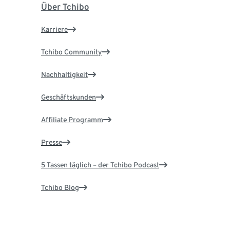
Über Tchibo
Karriere
Tchibo Community
Nachhaltigkeit
Geschäftskunden
Affiliate Programm
Presse
5 Tassen täglich – der Tchibo Podcast
Tchibo Blog