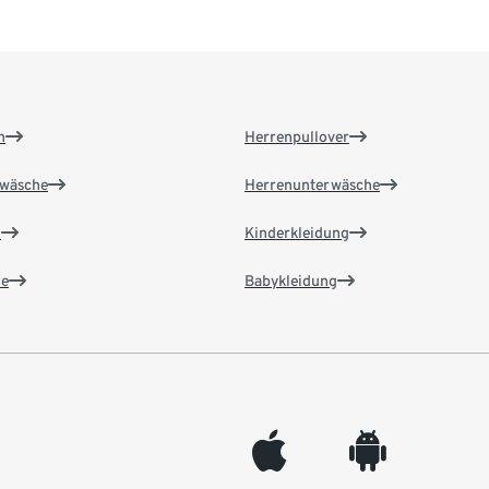
n
Herrenpullover
wäsche
Herrenunterwäsche
n
Kinderkleidung
e
Babykleidung
appleinc
android