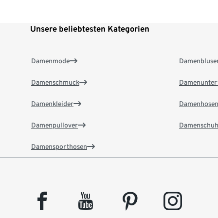
Unsere beliebtesten Kategorien
Damenmode
Damenbluse
Damenschmuck
Damenunter
Damenkleider
Damenhose
Damenpullover
Damenschuh
Damensporthosen
facebook
youtube
pinterest
instagram