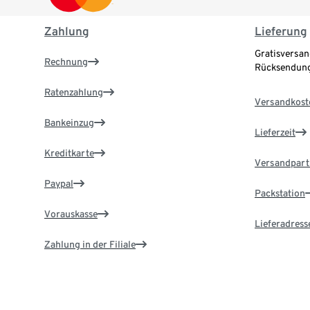
Zahlung
Lieferung
Gratisversan
Rechnung
Rücksendung
Ratenzahlung
Versandkost
Bankeinzug
Lieferzeit
Kreditkarte
Versandpart
Paypal
Packstation
Vorauskasse
Lieferadress
Zahlung in der Filiale