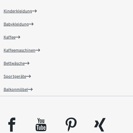
Kinderkleidung
Babykleidung
Kaffee
Kaffeemaschinen
Bettwäsche
Sportgeräte
Balkonmöbel
facebook
youtube
pinterest
xing