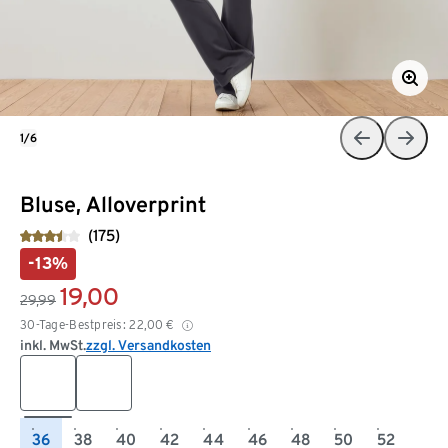
1/6
Bluse, Alloverprint
(175)
-13%
19,00
29,99
30-Tage-Bestpreis:
22,00
€
inkl. MwSt.
zzgl. Versandkosten
36
38
40
42
44
46
48
50
52