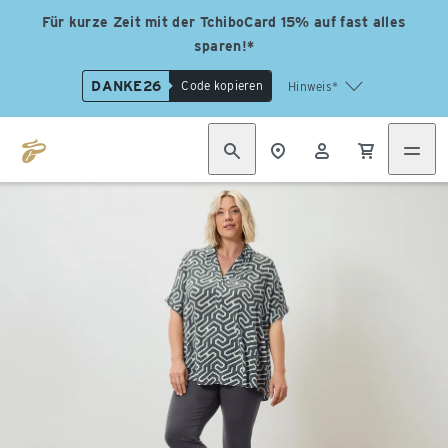
Für kurze Zeit mit der TchiboCard 15% auf fast alles
sparen!*
DANKE26
Code kopieren
Hinweis*