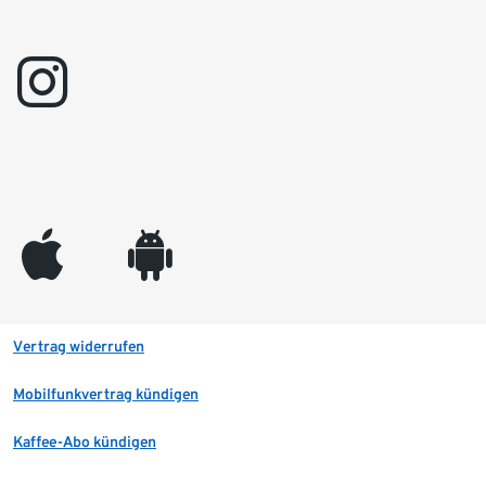
instagram
appleinc
android
Vertrag widerrufen
Mobilfunkvertrag kündigen
Kaffee-Abo kündigen