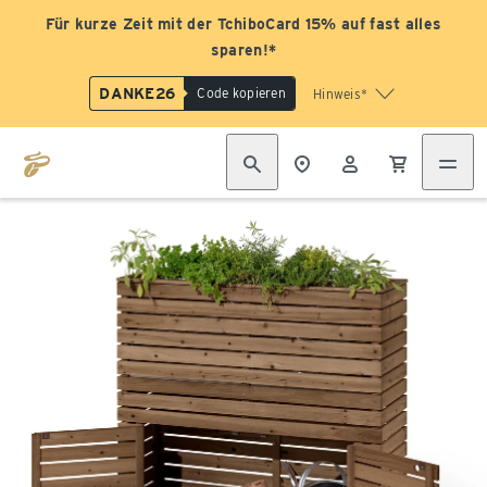
Für kurze Zeit mit der TchiboCard 15% auf fast alles
sparen!*
DANKE26
Code kopieren
Hinweis*