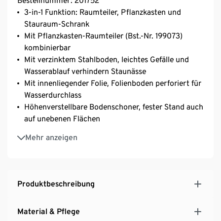
Bestellnummer: 201752
3-in-1 Funktion: Raumteiler, Pflanzkasten und
Stauraum-Schrank
Mit Pflanzkasten-Raumteiler (Bst.-Nr. 199073)
kombinierbar
Mit verzinktem Stahlboden, leichtes Gefälle und
Wasserablauf verhindern Staunässe
Mit innenliegender Folie, Folienboden perforiert für
Wasserdurchlass
Höhenverstellbare Bodenschoner, fester Stand auch
auf unebenen Flächen
Inkl. Wandbefestigung und Geländerhalterung
Mehr anzeigen
Aus Massivholz, lasiert
UV- und witterungsbeständig
Ein Element unserer Möbelserie »Tinus«
Produktbeschreibung
Material & Pflege