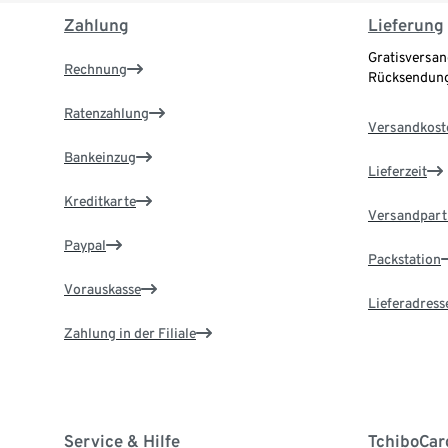
Zahlung
Lieferung
Gratisversan
Rechnung
Rücksendung
Ratenzahlung
Versandkost
Bankeinzug
Lieferzeit
Kreditkarte
Versandpart
Paypal
Packstation
Vorauskasse
Lieferadress
Zahlung in der Filiale
Service & Hilfe
TchiboCar