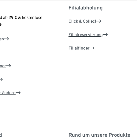
Filialabholung
d ab 29 € & kostenlose
Click & Collect
.
Filialreservierung
en
Filialfinder
ner
e ändern
d
Rund um unsere Produkte