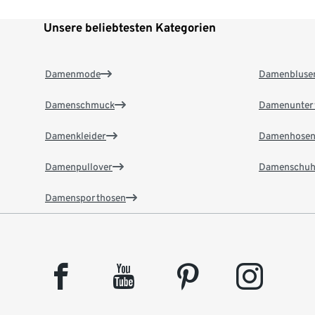
Unsere beliebtesten Kategorien
Damenmode
Damenbluse
Damenschmuck
Damenunter
Damenkleider
Damenhose
Damenpullover
Damenschuh
Damensporthosen
facebook
youtube
pinterest
instagram