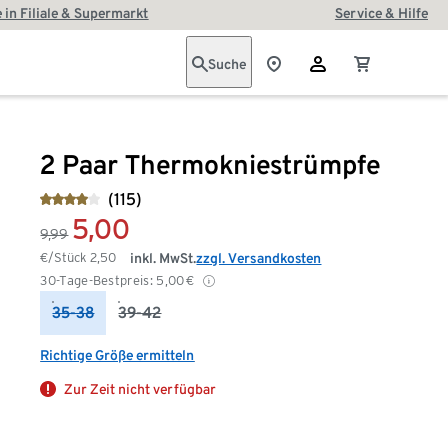
 in Filiale & Supermarkt
Service & Hilfe
Suche
2 Paar Thermokniestrümpfe
(115)
5,00
9,99
€/Stück
2,50
inkl. MwSt.
zzgl. Versandkosten
30-Tage-Bestpreis:
5,00
€
35-38
39-42
Richtige Größe ermitteln
Zur Zeit nicht verfügbar