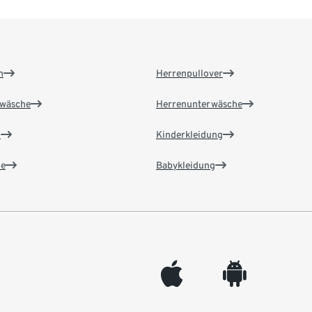
n
Herrenpullover
wäsche
Herrenunterwäsche
n
Kinderkleidung
e
Babykleidung
appleinc
android