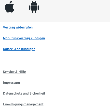
appleinc
android
Vertrag widerrufen
Mobilfunkvertrag kündigen
Kaffee-Abo kündigen
Service & Hilfe
Impressum
Datenschutz und Sicherheit
Einwilligungsmanagement