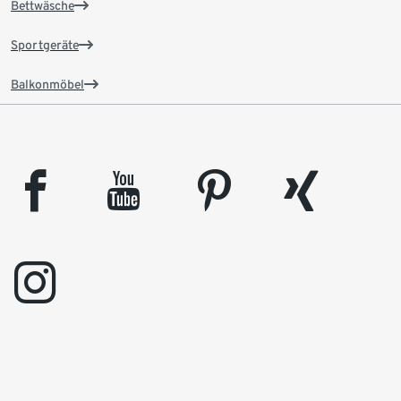
Bettwäsche
Sportgeräte
Balkonmöbel
facebook
youtube
pinterest
xing
instagram