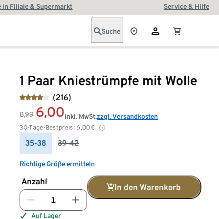
 in Filiale & Supermarkt
Service & Hilfe
Suche
1 Paar Kniestrümpfe mit Wolle
(216)
6,00
8,99
inkl. MwSt.
zzgl. Versandkosten
30-Tage-Bestpreis:
6,00
€
35-38
39-42
Richtige Größe ermitteln
Anzahl
In den Warenkorb
Auf Lager