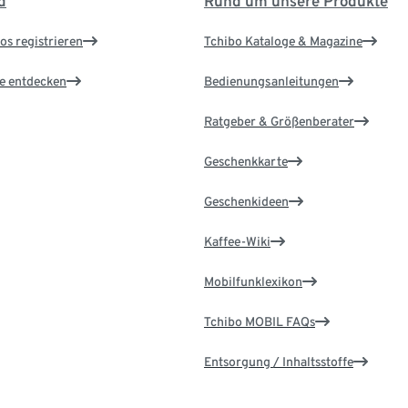
d
Rund um unsere Produkte
os registrieren
Tchibo Kataloge & Magazine
le entdecken
Bedienungsanleitungen
Ratgeber & Größenberater
Geschenkkarte
Geschenkideen
Kaffee-Wiki
Mobilfunklexikon
Tchibo MOBIL FAQs
Entsorgung / Inhaltsstoffe