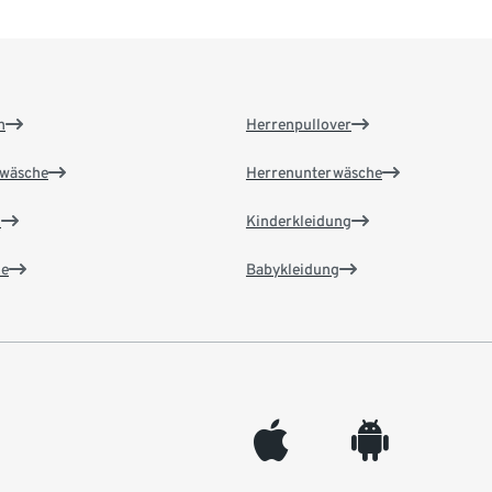
n
Herrenpullover
wäsche
Herrenunterwäsche
n
Kinderkleidung
e
Babykleidung
appleinc
android