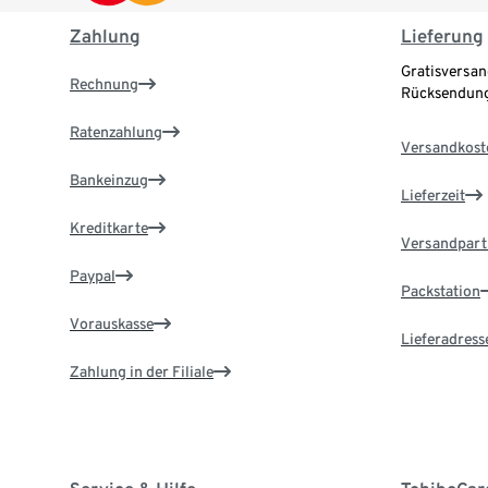
Zahlung
Lieferung
Gratisversan
Rechnung
Rücksendung
Ratenzahlung
Versandkost
Bankeinzug
Lieferzeit
Kreditkarte
Versandpart
Paypal
Packstation
Vorauskasse
Lieferadress
Zahlung in der Filiale