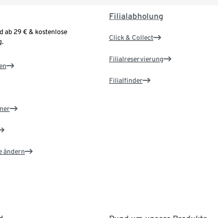
Filialabholung
d ab 29 € & kostenlose
Click & Collect
.
Filialreservierung
en
Filialfinder
ner
e ändern