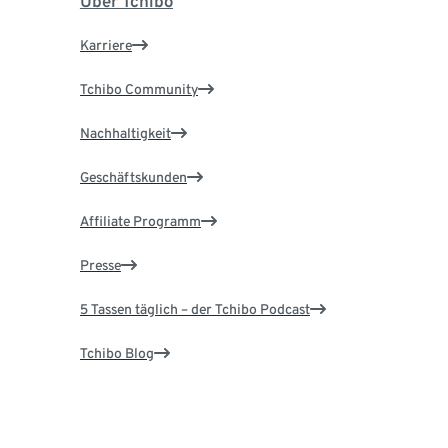
Über Tchibo
Karriere
Tchibo Community
Nachhaltigkeit
Geschäftskunden
Affiliate Programm
Presse
5 Tassen täglich – der Tchibo Podcast
Tchibo Blog