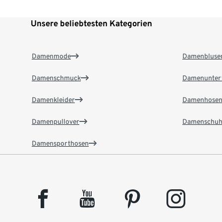
Unsere beliebtesten Kategorien
Damenmode
Damenbluse
Damenschmuck
Damenunter
Damenkleider
Damenhose
Damenpullover
Damenschuh
Damensporthosen
facebook
youtube
pinterest
instagram