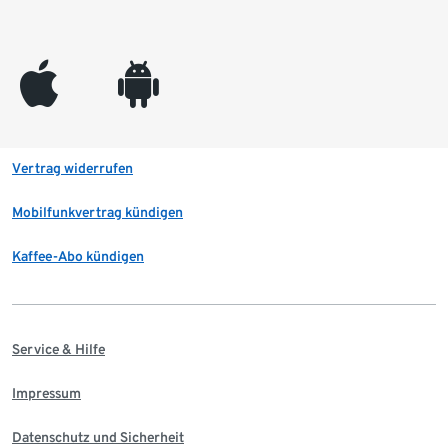
appleinc
android
Vertrag widerrufen
Mobilfunkvertrag kündigen
Kaffee-Abo kündigen
Service & Hilfe
Impressum
Datenschutz und Sicherheit