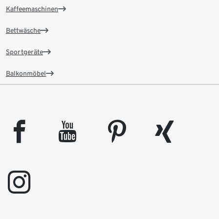
Kaffeemaschinen
Bettwäsche
Sportgeräte
Balkonmöbel
facebook
youtube
pinterest
xing
instagram