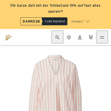
Für kurze Zeit mit der TchiboCard 15% auf fast alles
sparen!*
DANKE26
Code kopieren
Hinweis*