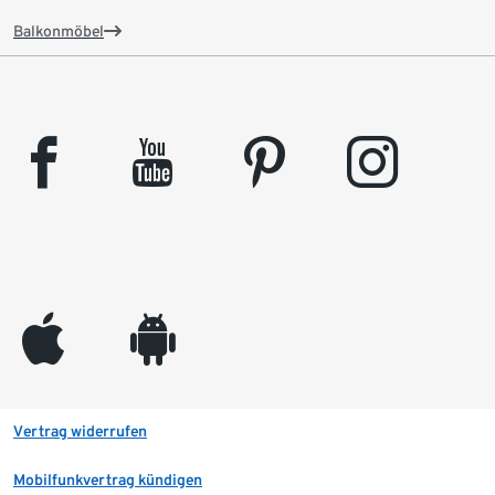
Balkonmöbel
facebook
youtube
pinterest
instagram
appleinc
android
Vertrag widerrufen
Mobilfunkvertrag kündigen