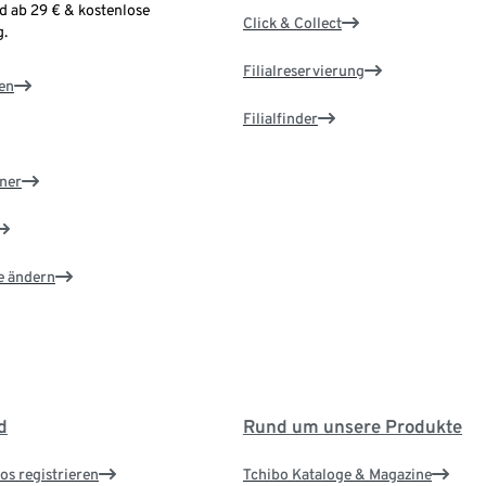
d ab 29 € & kostenlose
Click & Collect
.
Filialreservierung
en
Filialfinder
ner
e ändern
d
Rund um unsere Produkte
os registrieren
Tchibo Kataloge & Magazine