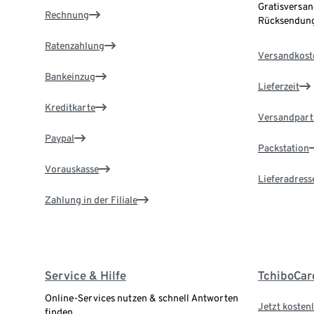
Gratisversan
Rechnung
Rücksendung
Ratenzahlung
Versandkost
Bankeinzug
Lieferzeit
Kreditkarte
Versandpart
Paypal
Packstation
Vorauskasse
Lieferadress
Zahlung in der Filiale
Service & Hilfe
TchiboCar
Online-Services nutzen & schnell Antworten
Jetzt kostenl
finden.