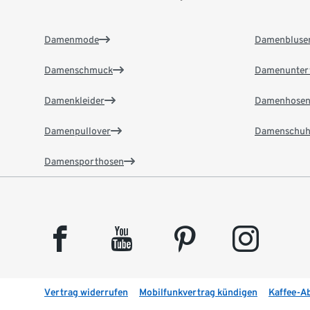
Damenmode
Damenbluse
Damenschmuck
Damenunter
Damenkleider
Damenhose
Damenpullover
Damenschuh
Damensporthosen
facebook
youtube
pinterest
instagram
Vertrag widerrufen
Mobilfunkvertrag kündigen
Kaffee-A