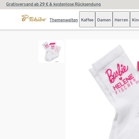
Gratisversand ab 29 € & kostenlose Rücksendung
Themenwelten
Kaffee
Damen
Herren
Kin