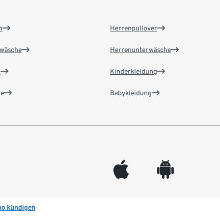
n
Herrenpullover
wäsche
Herrenunterwäsche
n
Kinderkleidung
e
Babykleidung
appleinc
android
bo kündigen