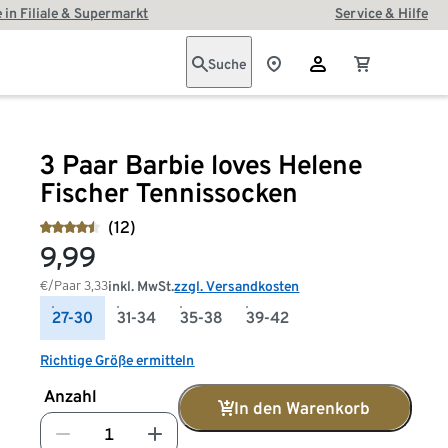
 in Filiale & Supermarkt
Service & Hilfe
Suche
3 Paar Barbie loves Helene
Fischer Tennissocken
(12)
9,99
€/Paar
3,33
inkl. MwSt.
zzgl. Versandkosten
27-30
31-34
35-38
39-42
Richtige Größe ermitteln
Anzahl
In den Warenkorb