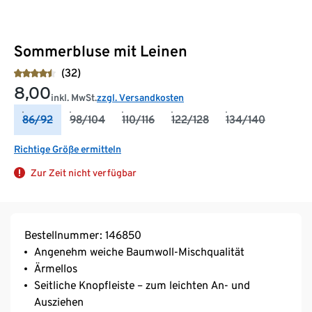
Sommerbluse mit Leinen
(32)
8,00
inkl. MwSt.
zzgl. Versandkosten
86/92
98/104
110/116
122/128
134/140
Richtige Größe ermitteln
Zur Zeit nicht verfügbar
Bestellnummer: 146850
Angenehm weiche Baumwoll-Mischqualität
Ärmellos
Seitliche Knopfleiste – zum leichten An- und
Ausziehen