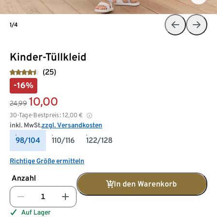
1/4
Kinder-Tüllkleid
(25)
-16%
10,00
24,99
30-Tage-Bestpreis:
12,00
€
inkl. MwSt.
zzgl. Versandkosten
98/104
110/116
122/128
Richtige Größe ermitteln
Anzahl
In den Warenkorb
Auf Lager