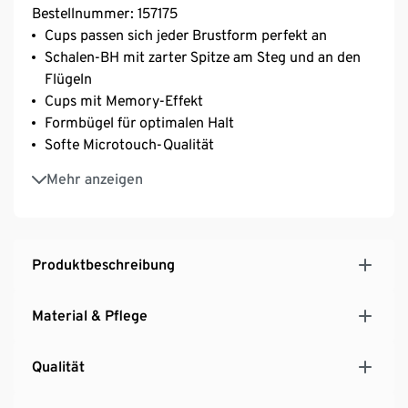
Bestellnummer: 157175
Cups passen sich jeder Brustform perfekt an
Schalen-BH mit zarter Spitze am Steg und an den
Flügeln
Cups mit Memory-Effekt
Formbügel für optimalen Halt
Softe Microtouch-Qualität
Mit hochwertigem Markenelasthan für
Mehr anzeigen
Langlebigkeit und hohe Waschbeständigkeit
Längenverstellbare Träger
3-fach verstellbarer SoftSeal®-Häkchenverschluss
Cups mit Memory-Effekt
Produktbeschreibung
Material & Pflege
Qualität