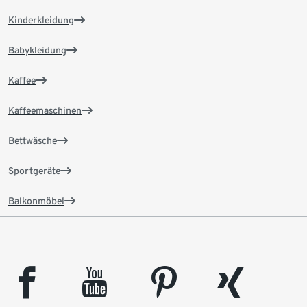
Kinderkleidung
Babykleidung
Kaffee
Kaffeemaschinen
Bettwäsche
Sportgeräte
Balkonmöbel
facebook
youtube
pinterest
xing