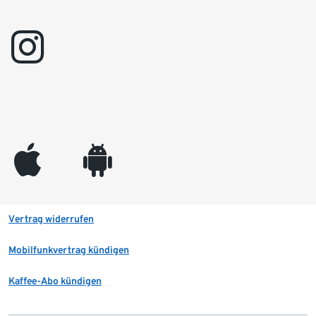
instagram
appleinc
android
Vertrag widerrufen
Mobilfunkvertrag kündigen
Kaffee-Abo kündigen