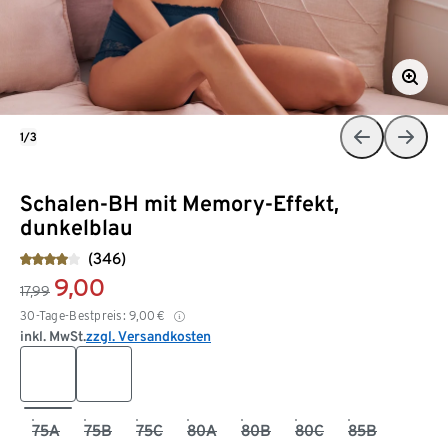
1/3
Schalen-BH mit Memory-Effekt,
dunkelblau
(346)
9,00
17,99
30-Tage-Bestpreis:
9,00
€
inkl. MwSt.
zzgl. Versandkosten
75A
75B
75C
80A
80B
80C
85B