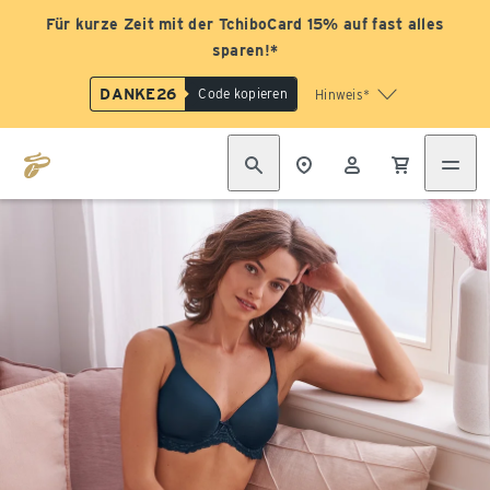
Für kurze Zeit mit der TchiboCard 15% auf fast alles
sparen!*
DANKE26
Code kopieren
Hinweis*