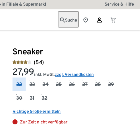
 in Filiale & Supermarkt
Service & Hilfe
Suche
Sneaker
(54)
27,99
inkl. MwSt.
zzgl. Versandkosten
22
23
24
25
26
27
28
29
30
31
32
Richtige Größe ermitteln
Zur Zeit nicht verfügbar