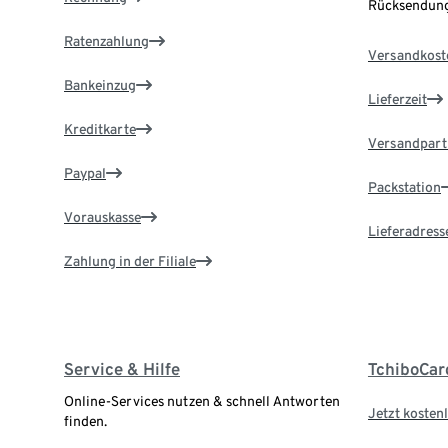
Rücksendung
Ratenzahlung
Versandkost
Bankeinzug
Lieferzeit
Kreditkarte
Versandpart
Paypal
Packstation
Vorauskasse
Lieferadress
Zahlung in der Filiale
Service & Hilfe
TchiboCar
Online-Services nutzen & schnell Antworten
Jetzt kostenl
finden.