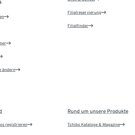
.
Filialreservierung
en
Filialfinder
ner
e ändern
d
Rund um unsere Produkte
os registrieren
Tchibo Kataloge & Magazine