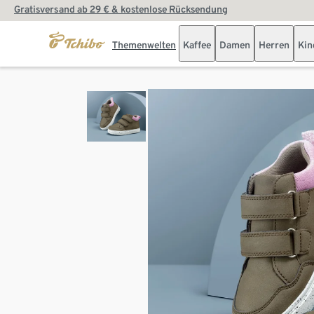
Gratisversand ab 29 € & kostenlose Rücksendung
Themenwelten
Kaffee
Damen
Herren
Kin