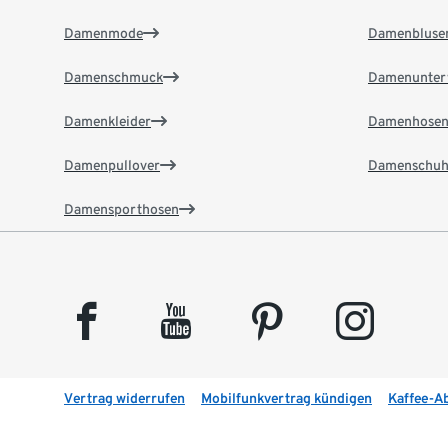
Damenmode
Damenbluse
Damenschmuck
Damenunter
Damenkleider
Damenhose
Damenpullover
Damenschuh
Damensporthosen
facebook
youtube
pinterest
instagram
Vertrag widerrufen
Mobilfunkvertrag kündigen
Kaffee-A