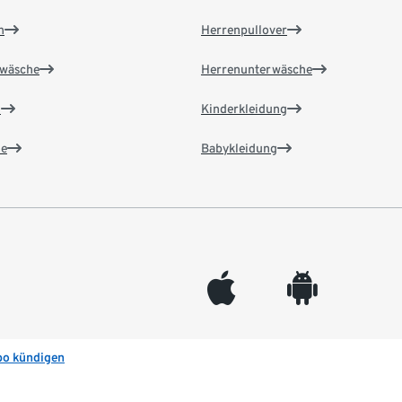
n
Herrenpullover
wäsche
Herrenunterwäsche
n
Kinderkleidung
e
Babykleidung
appleinc
android
bo kündigen