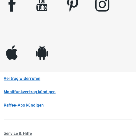
facebook
youtube
pinterest
instagram
appleinc
android
Vertrag widerrufen
Mobilfunkvertrag kündigen
Kaffee-Abo kündigen
Service & Hilfe