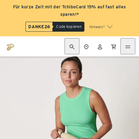
Für kurze Zeit mit der TchiboCard 15% auf fast alles
sparen!*
DANKE26
Code kopieren
Hinweis*