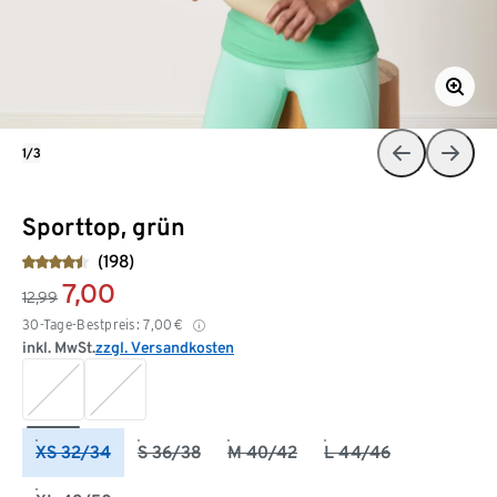
1/3
Sporttop, grün
(198)
7,00
12,99
30-Tage-Bestpreis:
7,00
€
inkl. MwSt.
zzgl. Versandkosten
XS 32/34
S 36/38
M 40/42
L 44/46