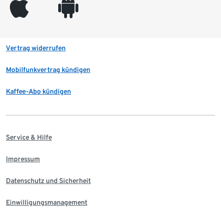
appleinc
android
Vertrag widerrufen
Mobilfunkvertrag kündigen
Kaffee-Abo kündigen
Service & Hilfe
Impressum
Datenschutz und Sicherheit
Einwilligungsmanagement