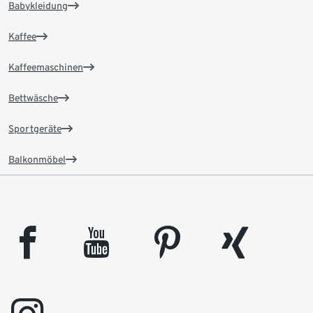
Babykleidung
Kaffee
Kaffeemaschinen
Bettwäsche
Sportgeräte
Balkonmöbel
facebook
youtube
pinterest
xing