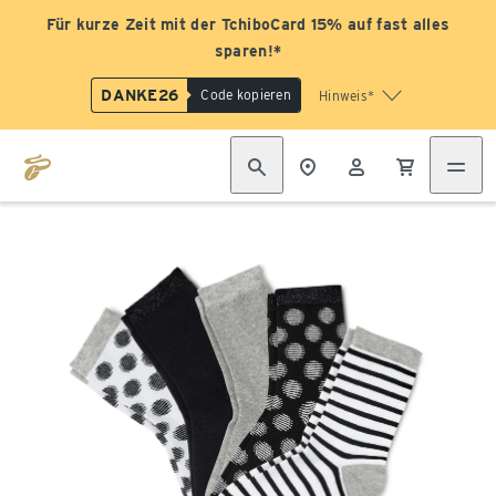
Für kurze Zeit mit der TchiboCard 15% auf fast alles
sparen!*
DANKE26
Code kopieren
Hinweis*