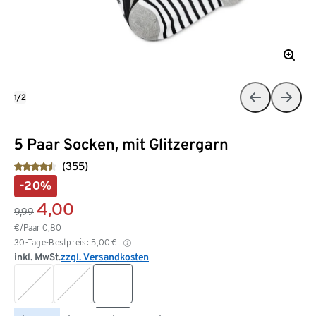
1/2
5 Paar Socken, mit Glitzergarn
(355)
-20%
4,00
9,99
€/Paar
0,80
30-Tage-Bestpreis:
5,00
€
inkl. MwSt.
zzgl. Versandkosten