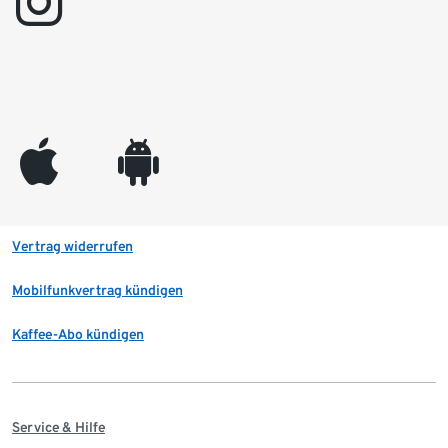
instagram
appleinc
android
Vertrag widerrufen
Mobilfunkvertrag kündigen
Kaffee-Abo kündigen
Service & Hilfe