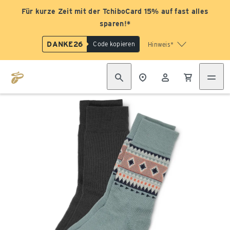
Für kurze Zeit mit der TchiboCard 15% auf fast alles
sparen!*
DANKE26
Code kopieren
Hinweis*