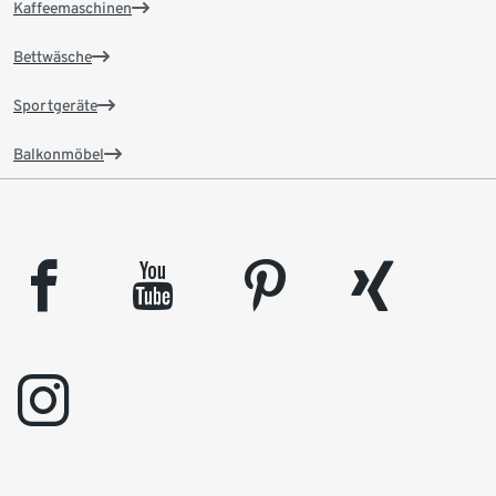
Kaffeemaschinen
Bettwäsche
Sportgeräte
Balkonmöbel
facebook
youtube
pinterest
xing
instagram