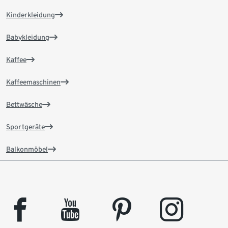
Kinderkleidung
Babykleidung
Kaffee
Kaffeemaschinen
Bettwäsche
Sportgeräte
Balkonmöbel
facebook
youtube
pinterest
instagram