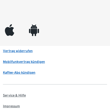
appleinc
android
Vertrag widerrufen
Mobilfunkvertrag kündigen
Kaffee-Abo kündigen
Service & Hilfe
Impressum