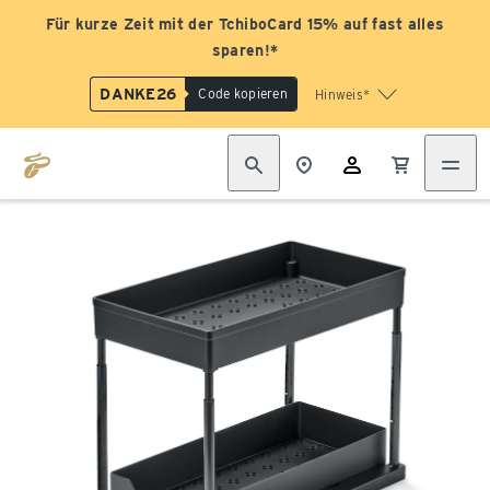
Für kurze Zeit mit der TchiboCard 15% auf fast alles
sparen!*
DANKE26
Code kopieren
Hinweis*