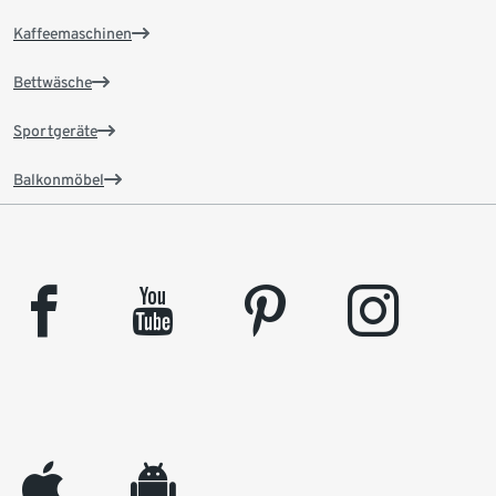
Kaffeemaschinen
Bettwäsche
Sportgeräte
Balkonmöbel
facebook
youtube
pinterest
instagram
appleinc
android