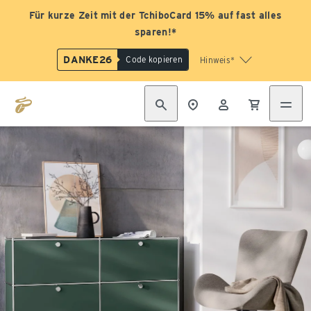
Für kurze Zeit mit der TchiboCard 15% auf fast alles
sparen!*
DANKE26
Code kopieren
Hinweis*