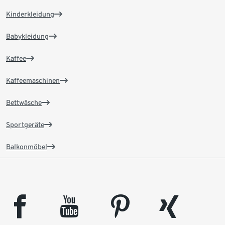
Kinderkleidung
Babykleidung
Kaffee
Kaffeemaschinen
Bettwäsche
Sportgeräte
Balkonmöbel
facebook
youtube
pinterest
xing