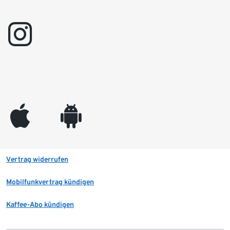
instagram
appleinc
android
Vertrag widerrufen
Mobilfunkvertrag kündigen
Kaffee-Abo kündigen