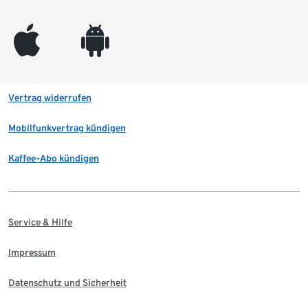
appleinc
android
Vertrag widerrufen
Mobilfunkvertrag kündigen
Kaffee-Abo kündigen
Service & Hilfe
Impressum
Datenschutz und Sicherheit