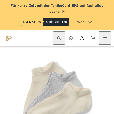
Für kurze Zeit mit der TchiboCard 15% auf fast alles
sparen!*
DANKE26
Code kopieren
Hinweis*