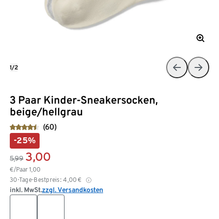
1/2
3 Paar Kinder-Sneakersocken,
beige/hellgrau
(60)
-25%
3,00
5,99
€/Paar
1,00
30-Tage-Bestpreis:
4,00
€
inkl. MwSt.
zzgl. Versandkosten