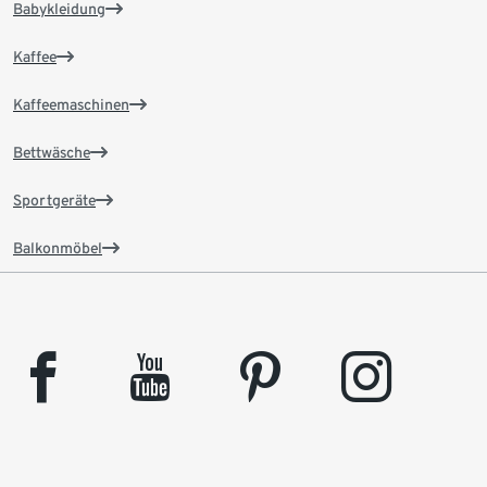
Babykleidung
Kaffee
Kaffeemaschinen
Bettwäsche
Sportgeräte
Balkonmöbel
facebook
youtube
pinterest
instagram