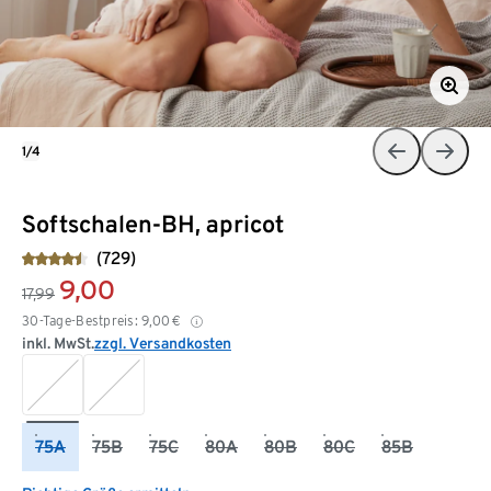
1/4
Softschalen-BH, apricot
(729)
9,00
17,99
30-Tage-Bestpreis:
9,00
€
inkl. MwSt.
zzgl. Versandkosten
75A
75B
75C
80A
80B
80C
85B