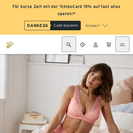
Für kurze Zeit mit der TchiboCard 15% auf fast alles
sparen!*
DANKE26
Code kopieren
Hinweis*