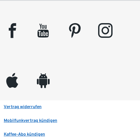
facebook
youtube
pinterest
instagram
appleinc
android
Vertrag widerrufen
Mobilfunkvertrag kündigen
Kaffee-Abo kündigen