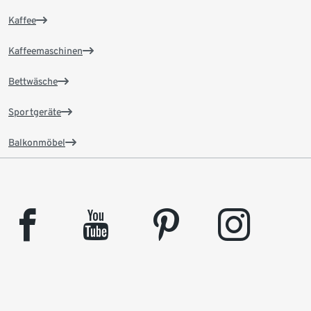
Kaffee
Kaffeemaschinen
Bettwäsche
Sportgeräte
Balkonmöbel
facebook
youtube
pinterest
instagram