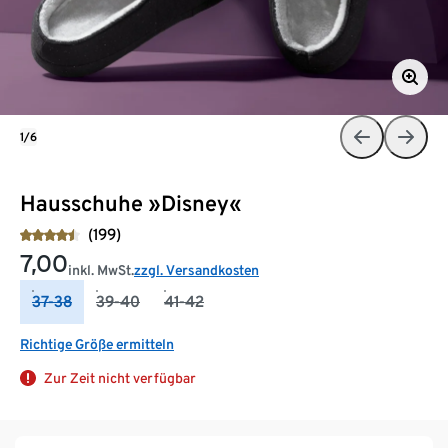
1/6
Hausschuhe »Disney«
(199)
7,00
inkl. MwSt.
zzgl. Versandkosten
37-38
39-40
41-42
Richtige Größe ermitteln
Zur Zeit nicht verfügbar