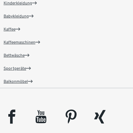
Kinderkleidung
Babykleidung
Kaffee
Kaffeemaschinen
Bettwäsche
Sportgeräte
Balkonmöbel
facebook
youtube
pinterest
xing