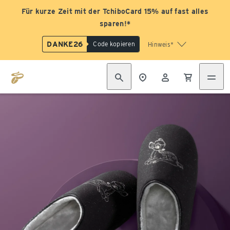
Für kurze Zeit mit der TchiboCard 15% auf fast alles
sparen!*
DANKE26
Code kopieren
Hinweis*