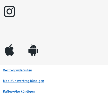
instagram
appleinc
android
Vertrag widerrufen
Mobilfunkvertrag kündigen
Kaffee-Abo kündigen