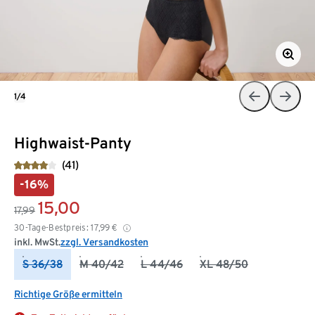
1/4
Highwaist-Panty
(41)
-16%
15,00
17,99
30-Tage-Bestpreis:
17,99
€
inkl. MwSt.
zzgl. Versandkosten
S 36/38
M 40/42
L 44/46
XL 48/50
Richtige Größe ermitteln