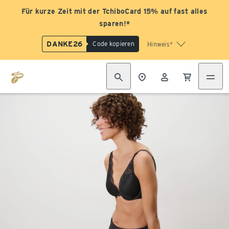
Für kurze Zeit mit der TchiboCard 15% auf fast alles
sparen!*
DANKE26
Code kopieren
Hinweis*