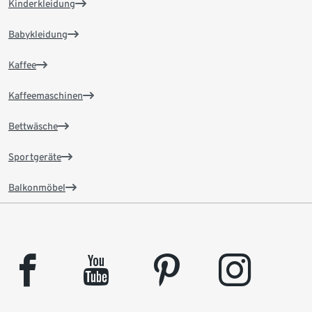
Kinderkleidung
Babykleidung
Kaffee
Kaffeemaschinen
Bettwäsche
Sportgeräte
Balkonmöbel
facebook
youtube
pinterest
instagram