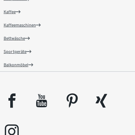
Kaffee
Kaffeemaschinen
Bettwäsche
Sportgeräte
Balkonmöbel
facebook
youtube
pinterest
xing
instagram