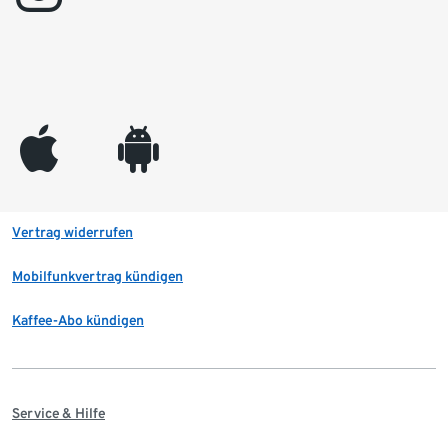
appleinc
android
Vertrag widerrufen
Mobilfunkvertrag kündigen
Kaffee-Abo kündigen
Service & Hilfe