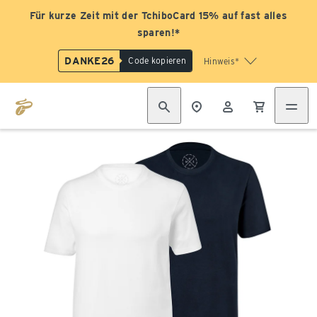
Für kurze Zeit mit der TchiboCard 15% auf fast alles
sparen!*
DANKE26
Code kopieren
Hinweis*