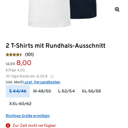
2 T-Shirts mit Rundhals-Ausschnitt
(101)
8,00
14,99
€/Paar
4,00
30-Tage-Bestpreis:
8,00
€
inkl. MwSt.
zzgl. Versandkosten
S 44/46
M 48/50
L 52/54
XL 56/58
XXL 60/62
Richtige Größe ermitteln
Zur Zeit nicht verfügbar