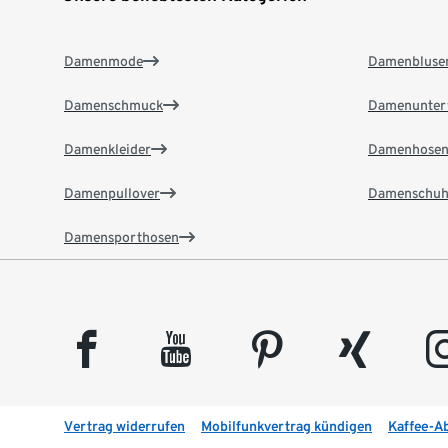
Damenmode
Damenbluse
Damenschmuck
Damenunter
Damenkleider
Damenhose
Damenpullover
Damenschuh
Damensporthosen
facebook
youtube
pinterest
xing
insta
Vertrag widerrufen
Mobilfunkvertrag kündigen
Kaffee-A