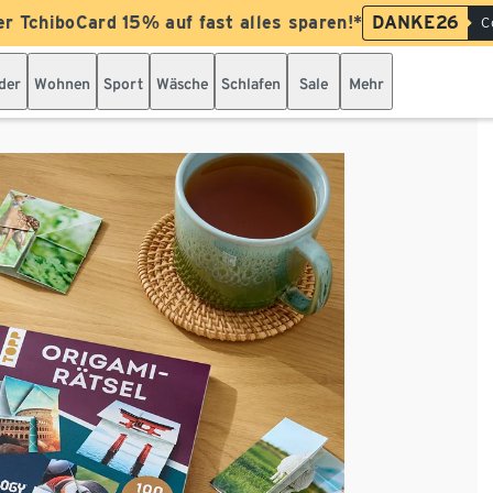
er TchiboCard 15% auf fast alles sparen!*
DANKE26
C
der
Wohnen
Sport
Wäsche
Schlafen
Sale
Mehr