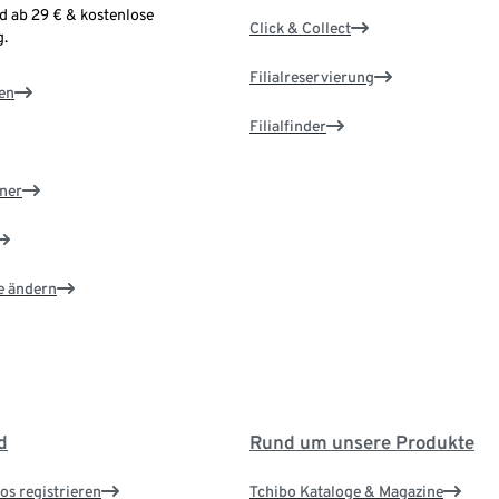
d ab 29 € & kostenlose
Click & Collect
.
Filialreservierung
en
Filialfinder
ner
e ändern
d
Rund um unsere Produkte
os registrieren
Tchibo Kataloge & Magazine