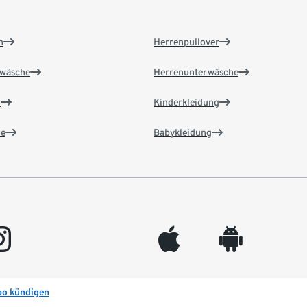
n
Herrenpullover
wäsche
Herrenunterwäsche
n
Kinderkleidung
e
Babykleidung
gram
appleinc
android
bo kündigen