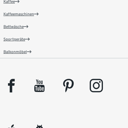
Kaffee
Kaffeemaschinen
Bettwäsche
Sportgeräte
Balkonmöbel
facebook
youtube
pinterest
instagram