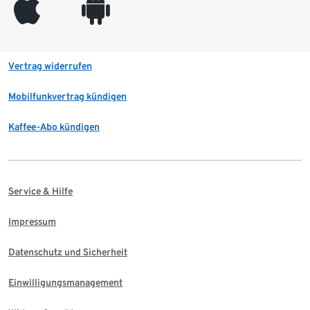
appleinc
android
Vertrag widerrufen
Mobilfunkvertrag kündigen
Kaffee-Abo kündigen
Service & Hilfe
Impressum
Datenschutz und Sicherheit
Einwilligungsmanagement