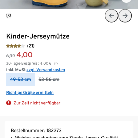
1/2
Kinder-Jerseymütze
(21)
4,00
6,99
30-Tage-Bestpreis:
4,00
€
inkl. MwSt.
zzgl. Versandkosten
49-52 cm
53-56 cm
Richtige Größe ermitteln
Zur Zeit nicht verfügbar
Bestellnummer: 182273
Weiche, anschmiegsame Single-Jersey-Qualität