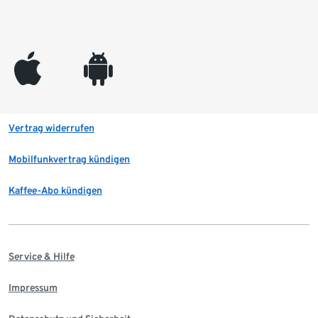
appleinc
android
Vertrag widerrufen
Mobilfunkvertrag kündigen
Kaffee-Abo kündigen
Service & Hilfe
Impressum