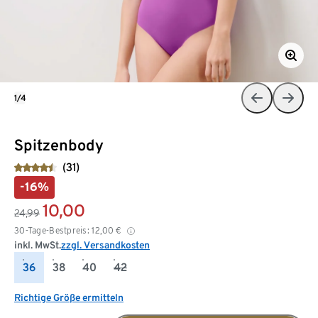
1/4
Spitzenbody
(31)
-16%
10,00
24,99
30-Tage-Bestpreis:
12,00
€
inkl. MwSt.
zzgl. Versandkosten
36
38
40
42
Richtige Größe ermitteln