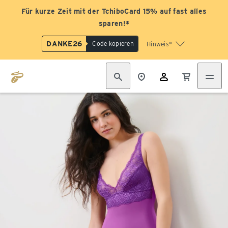
Für kurze Zeit mit der TchiboCard 15% auf fast alles
sparen!*
DANKE26
Code kopieren
Hinweis*