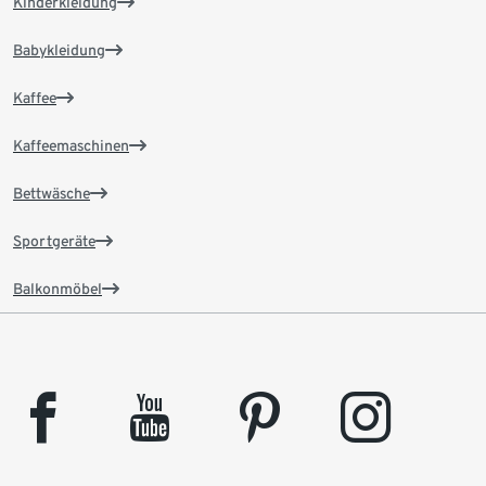
Kinderkleidung
Babykleidung
Kaffee
Kaffeemaschinen
Bettwäsche
Sportgeräte
Balkonmöbel
facebook
youtube
pinterest
instagram