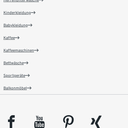
Kinderkleidung
Babykleidung
Kaffee
Kaffeemaschinen
Bettwäsche
Sportgeräte
Balkonmöbel
facebook
youtube
pinterest
xing