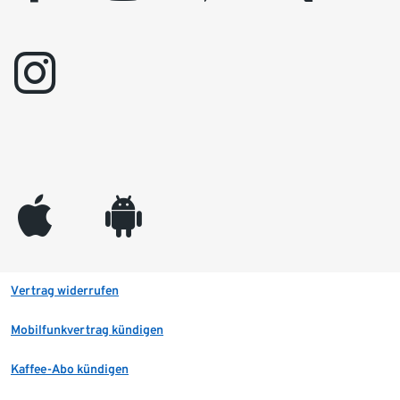
instagram
appleinc
android
Vertrag widerrufen
Mobilfunkvertrag kündigen
Kaffee-Abo kündigen