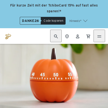
Für kurze Zeit mit der TchiboCard 15% auf fast alles
sparen!*
DANKE26
Code kopieren
Hinweis*