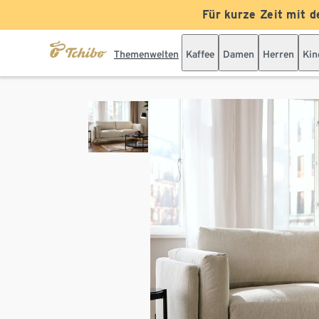
Für kurze Zeit mit d
Themenwelten
Kaffee
Damen
Herren
Kin