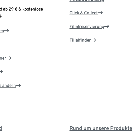
d ab 29 € & kostenlose
Click & Collect
.
Filialreservierung
en
Filialfinder
ner
e ändern
d
Rund um unsere Produkte