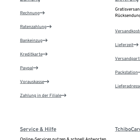
Gratisversan
Rechnung
Rücksendung
Ratenzahlung
Versandkost
Bankeinzug
Lieferzeit
Kreditkarte
Versandpart
Paypal
Packstation
Vorauskasse
Lieferadress
Zahlung in der Filiale
Service & Hilfe
TchiboCar
Online-Services nutzen & schnell Antworten