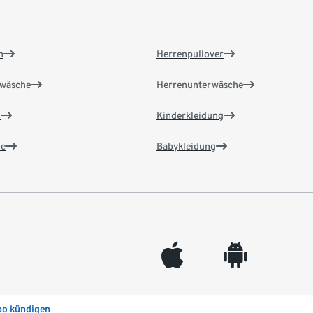
n
Herrenpullover
wäsche
Herrenunterwäsche
n
Kinderkleidung
e
Babykleidung
appleinc
android
bo kündigen