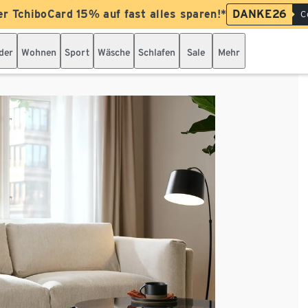
er TchiboCard 15% auf fast alles sparen!*
DANKE26
C
der
Wohnen
Sport
Wäsche
Schlafen
Sale
Mehr