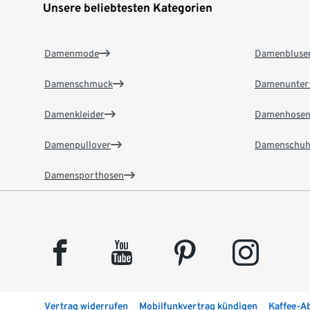
Unsere beliebtesten Kategorien
Damenmode
Damenbluse
Damenschmuck
Damenunter
Damenkleider
Damenhose
Damenpullover
Damenschuh
Damensporthosen
facebook
youtube
pinterest
instagram
Vertrag widerrufen
Mobilfunkvertrag kündigen
Kaffee-A