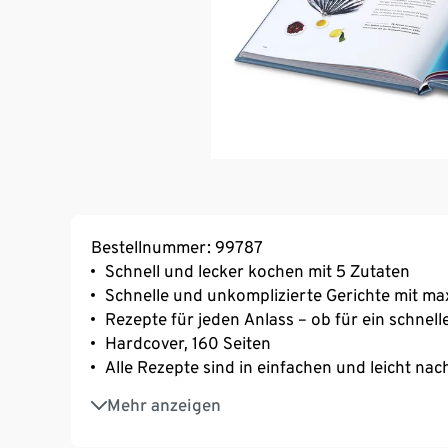
Bestellnummer: 99787
Schnell und lecker kochen mit 5 Zutaten
Schnelle und unkomplizierte Gerichte mit ma
Rezepte für jeden Anlass – ob für ein schn
Hardcover, 160 Seiten
Alle Rezepte sind in einfachen und leicht nac
Jedes Rezept mit ansprechendem Foto der fe
Mehr anzeigen
5 Kategorien: klein und raffiniert, klassisch
und Feste sowie Süßes und Sündiges