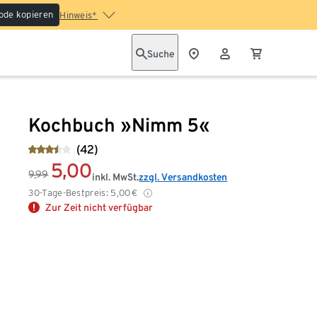
ode kopieren
Hinweis*
Suche
Kochbuch »Nimm 5«
(42)
5,00
9,99
inkl. MwSt.
zzgl. Versandkosten
30-Tage-Bestpreis:
5,00
€
Zur Zeit nicht verfügbar