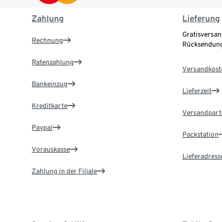
Zahlung
Lieferung
Gratisversan
Rechnung
Rücksendung
Ratenzahlung
Versandkost
Bankeinzug
Lieferzeit
Kreditkarte
Versandpart
Paypal
Packstation
Vorauskasse
Lieferadress
Zahlung in der Filiale