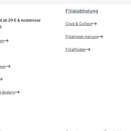
Filialabholung
d ab 29 € & kostenlose
Click & Collect
.
Filialreservierung
en
Filialfinder
ner
e ändern