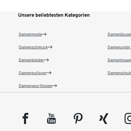
Unsere beliebtesten Kategorien
Damenmode
Damenbluse
Damenschmuck
Damenunter
Damenkleider
Damenhose
Damenpullover
Damenschuh
Damensporthosen
facebook
youtube
pinterest
xing
insta