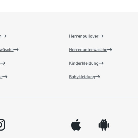
n
Herrenpullover
wäsche
Herrenunterwäsche
n
Kinderkleidung
e
Babykleidung
gram
appleinc
android