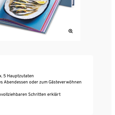
x. 5 Hauptzutaten
elles Abendessen oder zum Gästeverwöhnen
hvollziehbaren Schritten erklärt
rtigen Gerichte
 und herzhaft, vegetarisch und vegan, Gäste