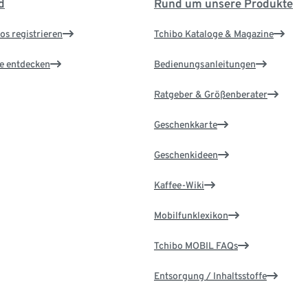
d
Rund um unsere Produkte
os registrieren
Tchibo Kataloge & Magazine
le entdecken
Bedienungsanleitungen
Ratgeber & Größenberater
Geschenkkarte
Geschenkideen
Kaffee-Wiki
Mobilfunklexikon
Tchibo MOBIL FAQs
Entsorgung / Inhaltsstoffe