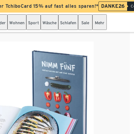
er TchiboCard 15% auf fast alles sparen!*
DANKE26
C
der
Wohnen
Sport
Wäsche
Schlafen
Sale
Mehr