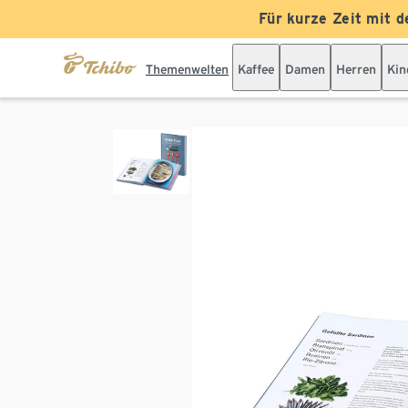
Für kurze Zeit mit d
Themenwelten
Kaffee
Damen
Herren
Kin