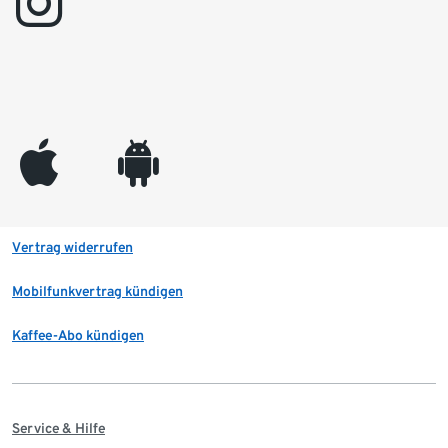
instagram
appleinc
android
Vertrag widerrufen
Mobilfunkvertrag kündigen
Kaffee-Abo kündigen
Service & Hilfe