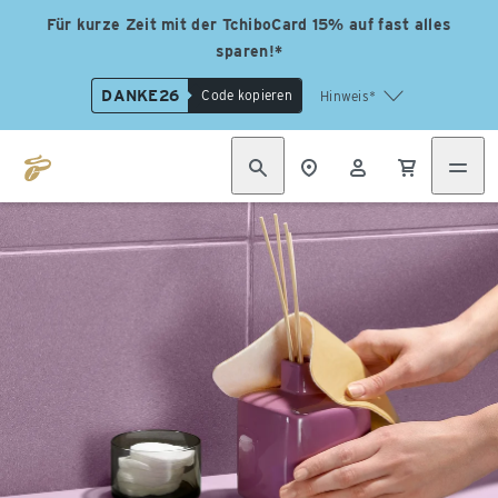
Für kurze Zeit mit der TchiboCard 15% auf fast alles
sparen!*
DANKE26
Code kopieren
Hinweis*