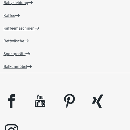
Babykleidung
Kaffee
Kaffeemaschinen
Bettwäsche
Sportgeräte
Balkonmöbel
facebook
youtube
pinterest
xing