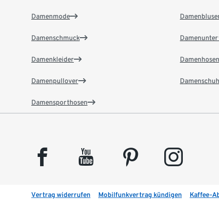
Damenmode
Damenbluse
Damenschmuck
Damenunter
Damenkleider
Damenhose
Damenpullover
Damenschuh
Damensporthosen
facebook
youtube
pinterest
instagram
Vertrag widerrufen
Mobilfunkvertrag kündigen
Kaffee-A