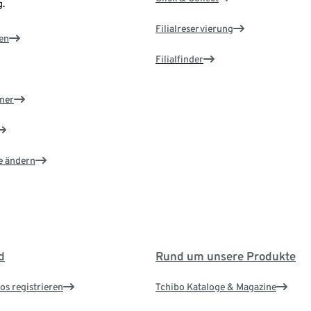
.
Filialreservierung
en
Filialfinder
ner
e ändern
d
Rund um unsere Produkte
os registrieren
Tchibo Kataloge & Magazine