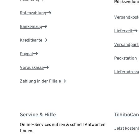
Rücksendung
Ratenzahlung
Versandkost
Bankeinzug
Lieferzeit
Kreditkarte
Versandpart
Paypal
Packstation
Vorauskasse
Lieferadress
Zahlung in der Filiale
Service & Hilfe
TchiboCar
Online-Services nutzen & schnell Antworten
Jetzt kostenl
finden.