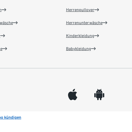
n
Herrenpullover
wäsche
Herrenunterwäsche
n
Kinderkleidung
e
Babykleidung
appleinc
android
bo kündigen