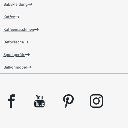
Babykleidung
Kaffee
Kaffeemaschinen
Bettwäsche
Sportgeräte
Balkonmöbel
facebook
youtube
pinterest
instagram