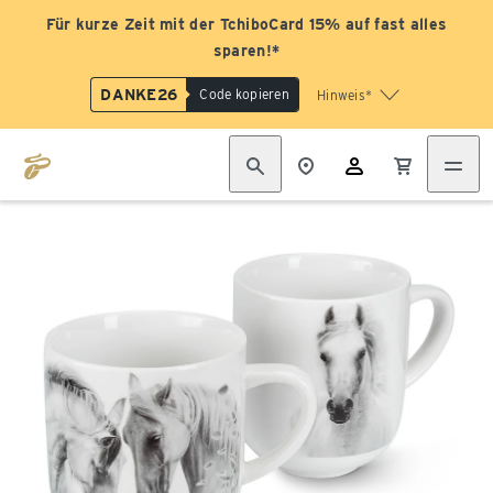
Für kurze Zeit mit der TchiboCard 15% auf fast alles
sparen!*
DANKE26
Code kopieren
Hinweis*