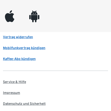
appleinc
android
Vertrag widerrufen
Mobilfunkvertrag kündigen
Kaffee-Abo kündigen
Service & Hilfe
Impressum
Datenschutz und Sicherheit