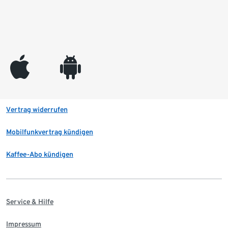
appleinc
android
Vertrag widerrufen
Mobilfunkvertrag kündigen
Kaffee-Abo kündigen
Service & Hilfe
Impressum