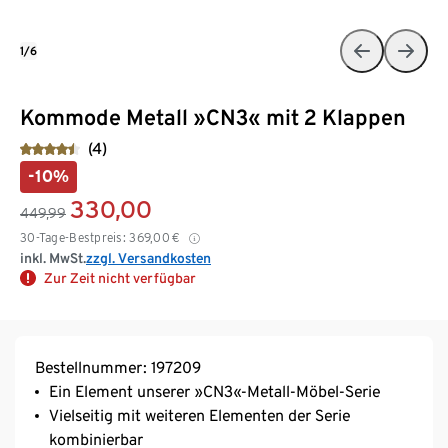
1/6
Kommode Metall »CN3« mit 2 Klappen
(4)
-10%
330,00
449,99
30-Tage-Bestpreis:
369,00
€
inkl. MwSt.
zzgl. Versandkosten
Zur Zeit nicht verfügbar
Bestellnummer: 197209
Ein Element unserer »CN3«-Metall-Möbel-Serie
Vielseitig mit weiteren Elementen der Serie
kombinierbar