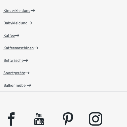
Kinderkleidung
Babykleidung
Kaffee
Kaffeemaschinen
Bettwäsche
Sportgeräte
Balkonmöbel
facebook
youtube
pinterest
instagram