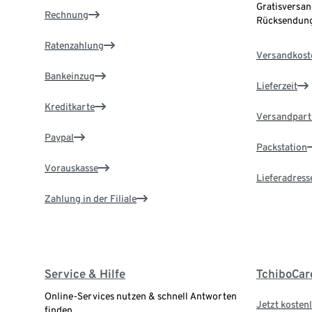
Gratisversan
Rechnung
Rücksendung
Ratenzahlung
Versandkost
Bankeinzug
Lieferzeit
Kreditkarte
Versandpart
Paypal
Packstation
Vorauskasse
Lieferadress
Zahlung in der Filiale
Service & Hilfe
TchiboCar
Online-Services nutzen & schnell Antworten
Jetzt kostenl
finden.