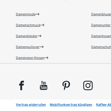
Damenmode
Damenbluse
Damenschmuck
Damenunter
Damenkleider
Damenhose
Damenpullover
Damenschuh
Damensporthosen
facebook
youtube
pinterest
instagram
Vertrag widerrufen
Mobilfunkvertrag kündigen
Kaffee-A