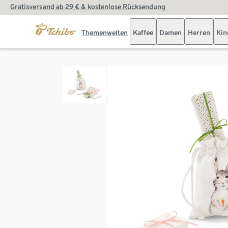
Gratisversand ab 29 € & kostenlose Rücksendung
Themenwelten
Kaffee
Damen
Herren
Kin