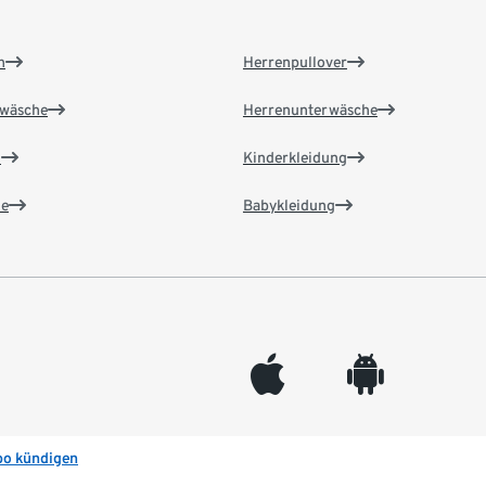
n
Herrenpullover
wäsche
Herrenunterwäsche
n
Kinderkleidung
e
Babykleidung
appleinc
android
bo kündigen