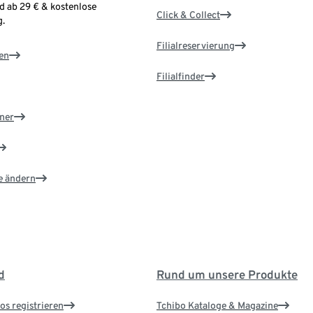
d ab 29 € & kostenlose
Click & Collect
.
Filialreservierung
en
Filialfinder
ner
e ändern
d
Rund um unsere Produkte
os registrieren
Tchibo Kataloge & Magazine