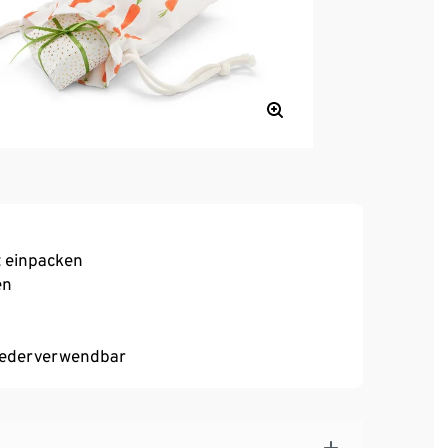
t einpacken
en
wiederverwendbar