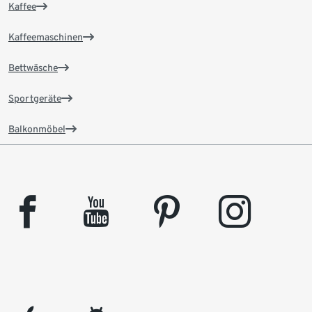
Kaffee
Kaffeemaschinen
Bettwäsche
Sportgeräte
Balkonmöbel
facebook
youtube
pinterest
instagram