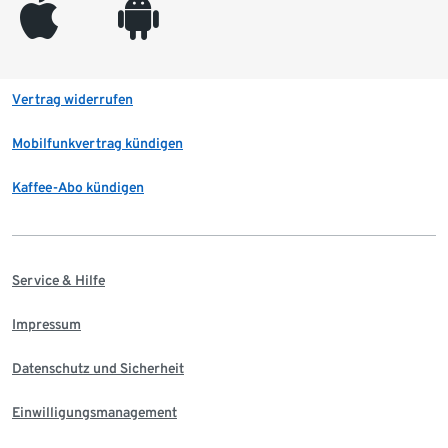
appleinc
android
Vertrag widerrufen
Mobilfunkvertrag kündigen
Kaffee-Abo kündigen
Service & Hilfe
Impressum
Datenschutz und Sicherheit
Einwilligungsmanagement